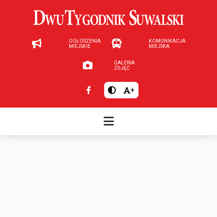
OGŁOSZENIA
KOMUNIKACJA
MIEJSKIE
MIEJSKA
GALERIA
ZDJĘĆ
+