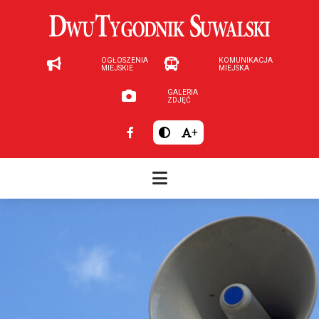
OGŁOSZENIA
KOMUNIKACJA
MIEJSKIE
MIEJSKA
GALERIA
ZDJĘĆ
+