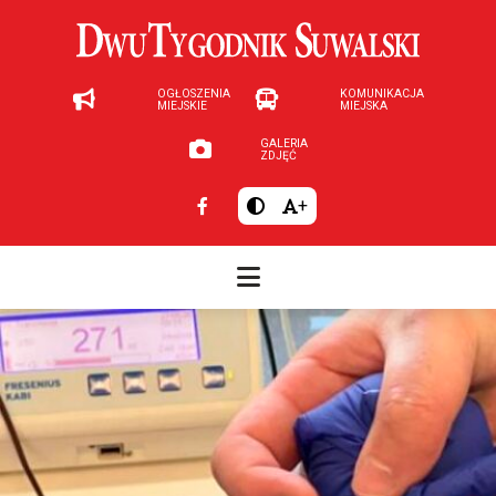
OGŁOSZENIA
KOMUNIKACJA
MIEJSKIE
MIEJSKA
GALERIA
ZDJĘĆ
+