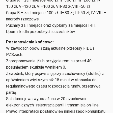
Grupa A – za I miejsce 400 zł, II–300 zł, III–200 zł, IV–
150 zł, V–120 zł, VI–100 zł, VII-80 zł,VIII–50 zł.
Grupa B – za I miejsce 100 zł, II–80 zł, III-50 zł, IV-VIII –
nagrody rzeczowe.
Puchary za I miejsca oraz dyplomy za miejsca I-III.
Upominki dla pozostałych uczestników.
Postanowienia końcowe:
W zawodach obowiązują aktualne przepisy FIDE i
PZSzach.
Zaproponowanie i/lub przyjęcie remisu przed 40
posunięciem skutkuje wynikiem 0.
Zawodnik, który pojawi się przy szachownicy (stoliku) z
opóźnieniem większym niż 15 minut w stosunku do
regulaminowego czasu rozpoczęcia rundy, przegrywa
partię.
Sala turniejowa wyposażona w 20 szachownic
elektronicznych–rejestracja partii i transmisja on-line.
Prawo interpretacji postanowień niniejszego komunikatu