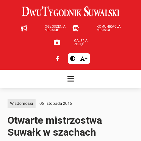
OGŁOSZENIA
KOMUNIKACJA
MIEJSKIE
MIEJSKA
GALERIA
ZDJĘĆ
+
Wiadomości
06 listopada 2015
Otwarte mistrzostwa
Suwałk w szachach