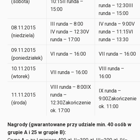
(sobota)
10:15II runda –
runda – 12:30III
15:00
runda – 15:00
III runda – 8:00
IV runda – 9:00V
08.11.2015
IV runda – 12:30V
runda – 11:15VI
(niedziela)
runda – 17:00
runda – 13:30
09.11.2015
VI runda – 16:00
VII runda – 16:00
(poniedziałek)
10.11.2015
VIII runda –
VII runda – 16:00
(wtorek)
16:00
VIII runda – 8:00IX
IX runda –
11.11.2015
runda –
9:00Zakończenie
(środa)
12:30Zakończenie
ok. 11:00
ok. 17:00
Nagrody (gwarantowane przy udziale min. 40 osób w
grupie A i 25 w grupie B):