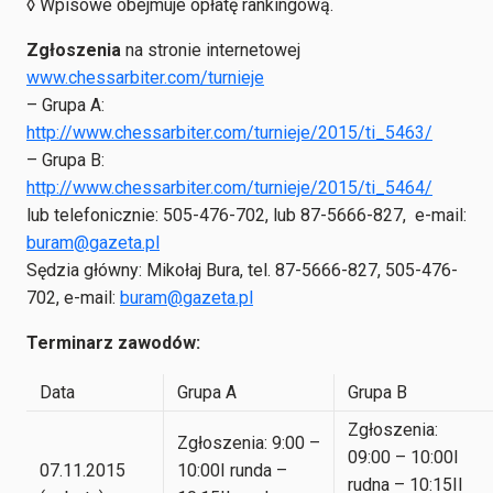
◊ Wpisowe obejmuje opłatę rankingową.
Zgłoszenia
na stronie internetowej
www.chessarbiter.com/turnieje
– Grupa A:
http://www.chessarbiter.com/turnieje/2015/ti_5463/
– Grupa B:
http://www.chessarbiter.com/turnieje/2015/ti_5464/
lub telefonicznie: 505-476-702, lub 87-5666-827, e-mail:
buram@gazeta.pl
Sędzia główny: Mikołaj Bura, tel. 87-5666-827, 505-476-
702, e-mail:
buram@gazeta.pl
Terminarz zawodów:
Data
Grupa A
Grupa B
Zgłoszenia:
Zgłoszenia: 9:00 –
09:00 – 10:00I
07.11.2015
10:00I runda –
rudna – 10:15II