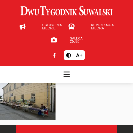
OGŁOSZENIA
KOMUNIKACJA
MIEJSKIE
MIEJSKA
GALERIA
ZDJĘĆ
+