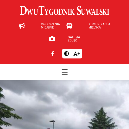
OGŁOSZENIA
KOMUNIKACJA
MIEJSKIE
MIEJSKA
GALERIA
ZDJĘĆ
+