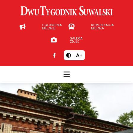
OGŁOSZENIA
KOMUNIKACJA
MIEJSKIE
MIEJSKA
GALERIA
ZDJĘĆ
+